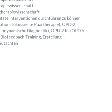
rapiewissenschaft
therapiewissenschaft
ützte Interventionen durchführen zu können
otionsfokussierte Paartherapie), OPD-2
chodynamische Diagnostik), OPD-2 KJ (OPD für
 Biofeedback-Training, Erstellung
Gutachten