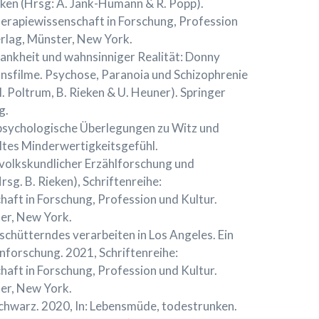
eken (Hrsg: A. Jank-Humann & R. Popp).
herapiewissenschaft in Forschung, Profession
rlag, Münster, New York.
ankheit und wahnsinniger Realität: Donny
nnsfilme. Psychose, Paranoia und Schizophrenie
M. Poltrum, B. Rieken & U. Heuner). Springer
g.
lpsychologische Überlegungen zu Witz und
ltes Minderwertigkeitsgefühl.
 volkskundlicher Erzählforschung und
sg. B. Rieken), Schriftenreihe:
aft in Forschung, Profession und Kultur.
er, New York.
schütterndes verarbeiten in Los Angeles. Ein
nforschung. 2021, Schriftenreihe:
aft in Forschung, Profession und Kultur.
er, New York.
Schwarz. 2020, In: Lebensmüde, todestrunken.