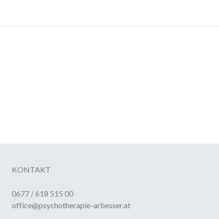
KONTAKT
0677 / 618 515 00
office@psychotherapie-arbesser.at