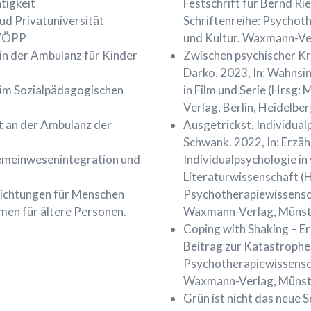
tigkeit
Festschrift für Bernd Ri
ud Privatuniversität
Schriftenreihe: Psychot
 VÖPP
und Kultur. Waxmann-Ve
in der Ambulanz für Kinder
Zwischen psychischer Kr
Darko. 2023, In: Wahnsi
 im Sozialpädagogischen
in Film und Serie (Hrsg: 
Verlag, Berlin, Heidelber
t an der Ambulanz der
Ausgetrickst. Individua
Schwank. 2022, In: Erzäh
Gemeinwesenintegration und
Individualpsychologie in
Literaturwissenschaft (Hr
richtungen für Menschen
Psychotherapiewissensch
en für ältere Personen.
Waxmann-Verlag, Münst
Coping with Shaking – Er
Beitrag zur Katastrophe
Psychotherapiewissensch
Waxmann-Verlag, Münst
Grün ist nicht das neue 