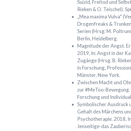
Suizid, Freitod und Selbs
Rieken & O. Teischel). Sp
„Mea maxima Vulva“ (Ver)
Drogenfreaks & Trunkenb
Serien (Hrsg: M. Poltrum,
Berlin, Heidelberg.
Magnitude der Angst. Er
2019, In: Angst in der K
Zugänge (Hrsg. B. Rieke
in Forschung, Professio
Münster, New York.
Zwischen Macht und Ohn
zur #MeToo-Bewegung. In
Forschung und Individua
Symbolischer Ausdruck u
Gehalt des Märchens und 
Psychotherapie. 2018, I
Jenseitige-das Zauberis