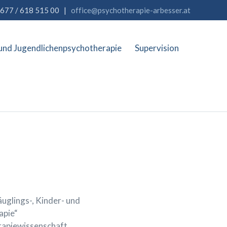
677 / 618 515 00 |
office@psychotherapie-arbesser.at
und Jugendlichenpsychotherapie
Supervision
uglings-, Kinder- und
apie“
rapiewissenschaft