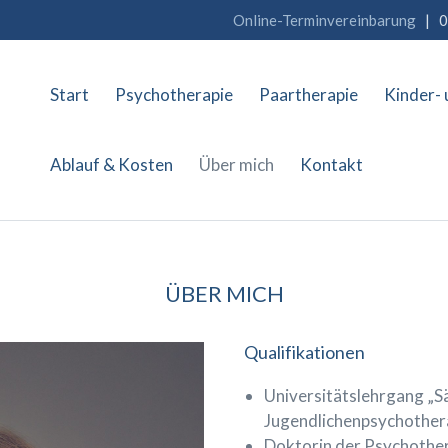
Online-Terminvereinbarung
| 0
Start
Psychotherapie
Paartherapie
Kinder- 
Ablauf & Kosten
Über mich
Kontakt
ÜBER MICH
Qualifikationen
Universitätslehrgang „Sä
Jugendlichenpsychother
Doktorin der Psychothe