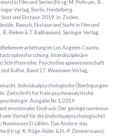
tmord in Film und Serien (Hrsg: M. Poltrum, B.
ringer Verlag, Berlin, Heidelberg.
lust und Ekstase. 2019, In: Zocker,
olde. Rausch, Ekstase und Sucht in Film und
 B. Rieken & T. Ballhausen). Springer Verlag,
dbebenverarbeitung im Los Angeles County.
atastrophenforschung. Interdisziplinäre
n) Schriftenreihe: Psychotherapiewissenschaft
n und Kultur, Band 27. Waxmann-Verlag,
macht. Individualpsychologische Überlegungen
: Zeitschrift für freie psychoanalytische
lpsychologie. Ausgabe Nr.1/2019
nd emotionaler Eindruck: Der geringe numinose
sein Vorteil für die (individualpsychologische)
n: Numinoses Erzählen. Das Andere-das
che (Hrsg: K. Pöge-Alder & H.-P. Zimmermann).