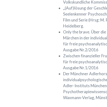
Volkskundliche Kommissio
„(Auf)lösung der Geschlec
Seelenkenner Psychoschu
Film und Serie (Hrsg: M. 
Heidelberg.
Only the brave. Über di
Märchen in der individua
für freie psychoanalytis
Ausgabe Nr.2/2016
Zwischen finanzieller Fru
für freie psychoanalytis
Ausgabe Nr.1/2016
Der Münchner Adlerhorst
individualpsychologische
Adler-Instituts Münchens
Psychotherapiewissensch
Waxmann-Verlag, Münst